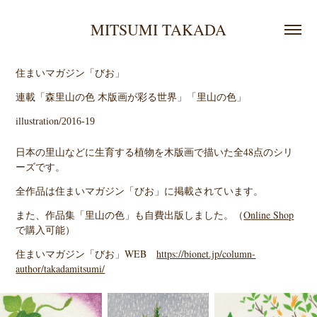
MITSUMI TAKADA
住まいマガジン「びお」
連載「
森里山の色 木版画が彩る世界」「里山の色」
illustration/
2016-19
日本の里山などに生育する植物を木版画で描いた全48点のシリ
ーズです。
全作品は住まいマガジン「びお」に掲載されています。
また、作品集「里山の色」も自費出版しました。（
O
nline Shop
で購入可能）
住まいマガジン「びお」WEB
https://bionet.jp/column-
author/takadamitsumi/